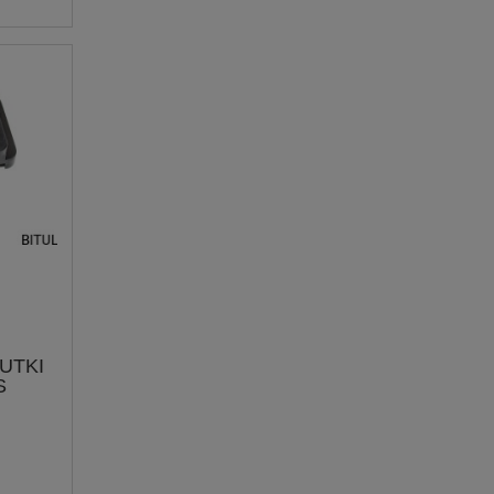
UTKI
S
P009