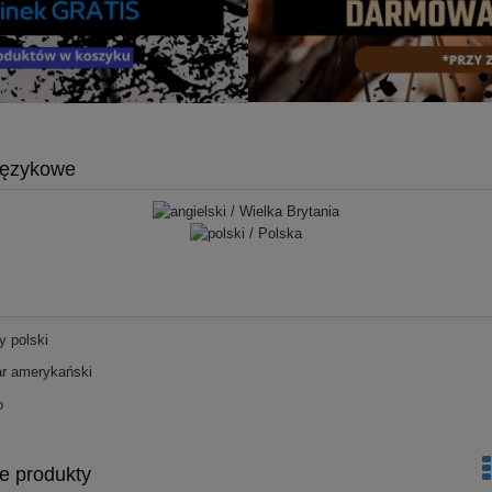
językowe
y polski
ar amerykański
o
e produkty