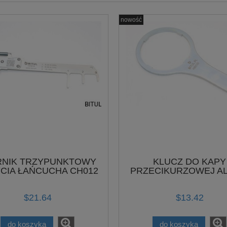
nowość
RNIK TRZYPUNKTOWY
KLUCZ DO KAPY
CIA ŁAŃCUCHA CH012
PRZECIKURZOWEJ AL
HB039
$21.64
$13.42
do koszyka
do koszyka