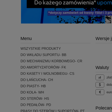
Menu
Wersje 
WSZYSTKIE PRODUKTY
DO WKŁADU SUPORTU- BB
DO MECHANIZMU KORBOWEGO- CR
Waluty
DO AMORTYZATORÓW- FK
DO KASETY I WOLNOBIEGU- CS
złot
DO ŁAŃCUCHA- CH
dol
DO PIASTY- HB
eur
DO KOŁA- WH
DO STERÓW- HS
DO PEDAŁÓW- PD
Polecan
PRASY DO STERÓW I SUPORTÓW- PT