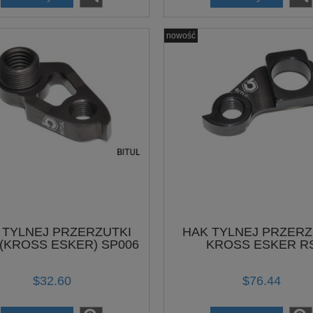
nowość
 TYLNEJ PRZERZUTKI
HAK TYLNEJ PRZERZ
 (KROSS ESKER) SP006
KROSS ESKER R
(ZAMIENNIK DP-92) S
$32.60
$76.44