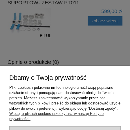
SUPORTÓW- ZESTAW PT011
599,00 zł
zobacz więcej
Opinie o produkcie (0)
Opinie pochodzą od zarejestrowanych użytkowników sklepu. Nie
Dbamy o Twoją prywatność
weryfikujemy, czy pochodzą one od klientów, którzy kupili dany
produkt. Administrator zastrzega sobie prawo do decydowania o
Pliki cookies i pokrewne im technologie umożliwiają poprawne
wyświetlaniu przesłanych opinii.
działanie strony i pomagają nam dostosować ofertę do Twoich
potrzeb. Możesz zaakceptować wykorzystanie przez nas
wszystkich tych plików i przejść do sklepu lub dostosować użycie
plików do swoich preferencji, wybierając opcję "Dostosuj zgody".
Pomoc
Więcej o plikach cookies przeczytasz w naszej Polityce
prywatności.
Moje konto