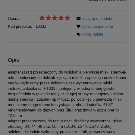
Ocena:
zapytaj o produkt
Kod produktu:
10031
poleć znajomemu
dodaj opinię
Opis
adapter (1szt) przeznaczony do wciskania pierwszej miski sterowej-
rekomendowany do delikatniejszych misek; zapobiega uszkodzeniu
sterów bądź ramy przez dokładniejsze wycentrowanie miski
instrukcja działania: PT031 montujemy w jedną stronę główki-
bezpośrednio w gniazdo ramy; z drugiej strony montujemy kolejno:
miskę sterową i adapter- np PT021; po wciśnięciu pierwszej miski
montujemy druga stronę korzystając z obu adapterów PT021
rekomendowany do dużych pras Bitul oraz innych- gdzie pręt to
12,0mm
adapter przeznaczony do ram o nast. średnicy wewnętrznej główki
sterowej: 34, 44, 49 oraz 56mm (EC34, ZS44, ZS49, ZS56)
solidny i dokładnie wykonany produkt ze stali, galwanizowany i