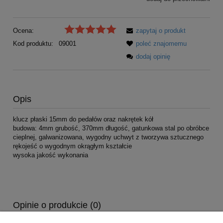
Ocena:
zapytaj o produkt
Kod produktu:
09001
poleć znajomemu
dodaj opinię
Opis
klucz płaski 15mm do pedałów oraz nakrętek kół
budowa: 4mm grubość, 370mm długość, gatunkowa stal po obróbce
cieplnej, galwanizowana, wygodny uchwyt z tworzywa sztucznego
rękojeść o wygodnym okrągłym kształcie
wysoka jakość wykonania
Opinie o produkcie (0)