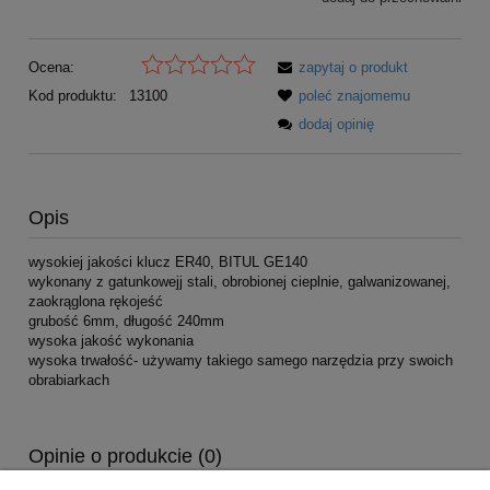
Ocena:
zapytaj o produkt
Kod produktu:
13100
poleć znajomemu
dodaj opinię
Opis
wysokiej jakości klucz ER40, BITUL GE140
wykonany z gatunkowejj stali, obrobionej cieplnie, galwanizowanej,
zaokrąglona rękojeść
grubość 6mm, długość 240mm
wysoka jakość wykonania
wysoka trwałość- używamy takiego samego narzędzia przy swoich
obrabiarkach
Opinie o produkcie (0)