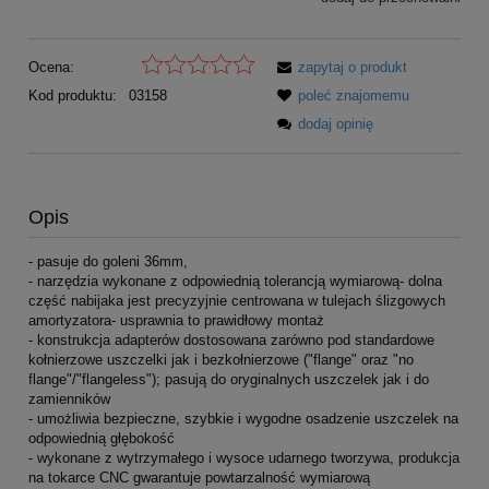
Ocena:
zapytaj o produkt
Kod produktu:
03158
poleć znajomemu
dodaj opinię
Opis
- pasuje do goleni 36mm,
- narzędzia wykonane z odpowiednią tolerancją wymiarową- dolna
część nabijaka jest precyzyjnie centrowana w tulejach ślizgowych
amortyzatora- usprawnia to prawidłowy montaż
- konstrukcja adapterów dostosowana zarówno pod standardowe
kołnierzowe uszczelki jak i bezkołnierzowe ("flange" oraz "no
flange"/"flangeless"); pasują do oryginalnych uszczelek jak i do
zamienników
- umożliwia bezpieczne, szybkie i wygodne osadzenie uszczelek na
odpowiednią głębokość
- wykonane z wytrzymałego i wysoce udarnego tworzywa, produkcja
na tokarce CNC gwarantuje powtarzalność wymiarową