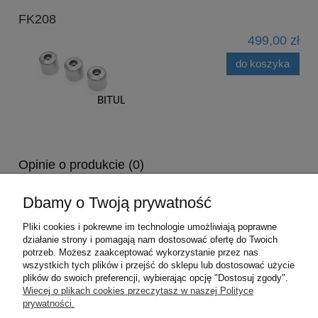
FK208
499,00 zł
do koszyka
Opinie o produkcie (0)
Opinie pochodzą od zarejestrowanych użytkowników sklepu. Nie
Dbamy o Twoją prywatność
weryfikujemy, czy pochodzą one od klientów, którzy kupili dany
produkt. Administrator zastrzega sobie prawo do decydowania o
Pliki cookies i pokrewne im technologie umożliwiają poprawne
wyświetlaniu przesłanych opinii.
działanie strony i pomagają nam dostosować ofertę do Twoich
potrzeb. Możesz zaakceptować wykorzystanie przez nas
wszystkich tych plików i przejść do sklepu lub dostosować użycie
plików do swoich preferencji, wybierając opcję "Dostosuj zgody".
Pomoc
Więcej o plikach cookies przeczytasz w naszej Polityce
prywatności.