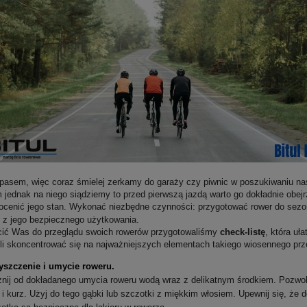
pasem, więc coraz śmielej z
erkamy
do garaży czy piwnic w poszukiwaniu n
 jednak na niego siądziemy to przed pierwszą jazdą warto go dokładnie obejr
ocenić jego stan.
W
ykonać
niezbędne czynności: przygotować rower do sezo
ę z jego
bezpiecznego
użytkowania.
ić Was do przeglądu swoich rowerów przygotowaliśmy
check-listę
, która uła
li skoncentrować się na najważniejszych elementach takiego wiosennego prz
yszczenie i umycie roweru.
nij od dokładanego umycia roweru wodą wraz z delikatnym środkiem. Pozwol
 i kurz. Użyj do tego gąbki lub szczotki z miękkim włosiem. Upewnij się, że d