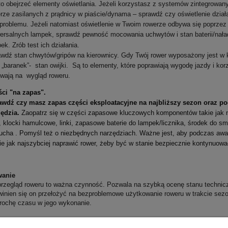
o obejrzeć elementy oświetlania. Jeżeli korzystasz z systemów zintegrowan
rze zasilanych z prądnicy w piaście/dynama – sprawdź czy oświetlenie działa
problemu. Jeżeli natomiast oświetlenie w Twoim rowerze odbywa się poprze
ersalnych lampek, sprawdź pewność mocowania uchwytów i stan baterii/nał
ek. Zrób test ich działania.
wdź stan chwytów/gripów na kierownicy. Gdy Twój rower wyposażony jest w 
 „baranek”- stan owijki. Są to elementy, które poprawiają wygodę jazdy i kor
wają na wygląd roweru.
ci "na zapas".
awdź czy masz zapas części eksploatacyjne na najbliższy sezon oraz p
zędzia.
Zaopatrz się w części zapasowe kluczowych komponentów takie jak np
i, klocki hamulcowe, linki, zapasowe baterie do lampek/licznika, środek do s
ucha . Pomyśl też o niezbędnych narzędziach. Ważne jest, aby podczas awar
ie jak najszybciej naprawić rower, żeby być w stanie bezpiecznie kontynuowa
anie
rzegląd roweru to ważna czynność. Pozwala na szybką ocenę stanu technic
inien się on przełożyć
na bezproblemowe użytkowanie roweru w trakcie sezo
trochę czasu w jego wykonanie.