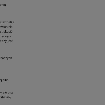
atem
cić szmatką
iwach nie
st skupić
 łączące
 czy jest
ć naszych
j albo
y się ona
orbą aby