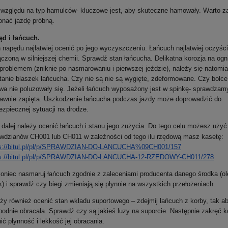
względu na typ hamulców- kluczowe jest, aby skuteczne hamowały. Warto z
nać jazdę próbną.
d i łańcuch.
 napędu najłatwiej ocenić po jego wyczyszczeniu. Łańcuch najłatwiej oczyś
czoną w silniejszej chemii. Sprawdź stan łańcucha. Delikatna korozja na ogn
 problemem (zniknie po nasmarowaniu i pierwszej jeździe), należy się natomia
tanie blaszek łańcucha. Czy nie są nie są
wygięte, zdeformowane
.
Czy bolce
wa nie poluzowały się.
Jeżeli
łańcuch wyposażony jest w spinkę
- sprawdzamy
awnie zapięta. Uszkodzenie łańcucha podczas jazdy może doprowadzić do
ezpiecznej sytuacji na drodze.
 dalej należy ocenić łańcuch i stanu jego zużycia. Do tego celu możesz uży
wdzianów CH001 lub CH011 w zależności od tego ilu rzędową masz kasetę:
://bitul.pl/pl/p/
SPRAWDZIAN-DO-LANCUCHA%
09CH001/157
://bitul.pl/pl/p/
SPRAWDZIAN-DO-LANCUCHA-12-
RZEDOWY-CH011/278
oniec nasmaruj łańcuch zgodnie z zaleceniami producenta danego środka (ole
) i sprawdź czy biegi zmieniają się płynnie na wszystkich przełożeniach.
ży również ocenić stan wkładu suportowego – zdejmij łańcuch z korby, tak ab
odnie obracała. Sprawdź czy są jakieś luzy na suporcie. Następnie zakręć k
ić płynność i lekkość jej obracania.