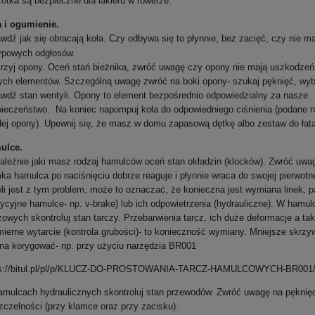
otka są bezpieczne dla lakieru w rowerze.
 i ogumienie.
wdź jak się obracają koła. Czy odbywa się to płynnie, bez zacięć, czy nie ma
typowych odgłosów.
rzyj opony. Oceń stań bieżnika, zwróć uwagę czy opony nie mają uszkodzeń
ych elementów. Szczególną uwagę zwróć na boki opony- szukaj pęknięć, wy
wdź stan wentyli. Opony to element bezpośrednio odpowiedzialny za nasze
ieczeństwo. Na koniec napompuj koła do odpowiedniego ciśnienia
(podane 
ej opony)
. Upewnij się, że masz w domu zapasową dętkę albo zestaw do łat
ulce.
ależnie jaki masz rodzaj hamulców oceń stan okładzin (klocków). Zwróć uwa
ka hamulca po naciśnięciu dobrze reaguje i płynnie wraca do swojej pierwotne
li jest z tym problem, może to oznaczać, że konieczna jest wymiana linek, 
dycyjne hamulce- np. v-brake) lub ich odpowietrzenia (hydrauliczne). W hamu
zowych skontroluj stan tarczy.
Przebarwienia tarcz, ich
duże deformacje a ta
ierne wytarcie (kontrola grubości)- to konieczność wymiany. Mniejsze skrzyw
na korygować-
np. przy użyciu narzędzia BR001
s://bitul.pl/pl/p/KLUCZ-
DO-PROSTOWANIA-TARCZ-
HAMULCOWYCH-BR001/
mulcach hydraulicznych skontroluj stan przewodów. Zwróć uwagę na pęknię
zczelności (przy klamce oraz przy zacisku).