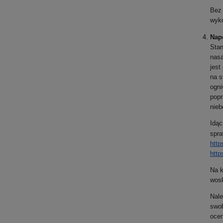
Bez 
wyko
Napę
Stan
nasą
jest
na s
ogni
popr
nieb
Idąc
spra
https
https
Na k
wosk
Nale
swob
ocen