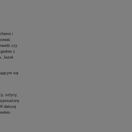
chemii i
ysować.
prawdź czy
zgodnie z
. Jeżeli
ującym się
cy, sztycy,
 wyposażony
W dalszej
rednio