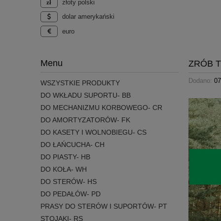
złoty polski
dolar amerykański
euro
Menu
ZRÓB 
Dodano:
07
WSZYSTKIE PRODUKTY
DO WKŁADU SUPORTU- BB
DO MECHANIZMU KORBOWEGO- CR
DO AMORTYZATORÓW- FK
DO KASETY I WOLNOBIEGU- CS
DO ŁAŃCUCHA- CH
DO PIASTY- HB
DO KOŁA- WH
DO STERÓW- HS
DO PEDAŁÓW- PD
PRASY DO STERÓW I SUPORTÓW- PT
STOJAKI- RS