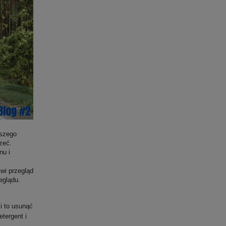
aszego
zeć.
nu i
twi przegląd
eglądu.
i to usunąć
etergent i