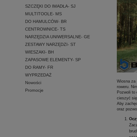
SZCZĘKI DO IMADŁA- SJ
MULTITOOLE- MS
DO HAMULCÓW- BR
CENTROWNICE- TS
NARZĘDZIA UNIWERSALNE- GE
ZESTAWY NARZĘDZI- ST
WIESZAKI- BH
ZAPASOWE ELEMENTY- SP
DO RAMY- FR
WYPRZEDAŻ
Wiosna za 
Nowości
roweru. Nim
Promocje
Pozwoli to 
cieszyć si
Aby zachęc
oraz
pozwo
O
cz
Zacz
brud