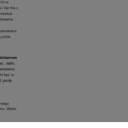
ych w
 i nie ma z
z montaż
adowania
kierownice
zystnie
odstawowe
.: dętki,
marowania
ii być w
ć jazdę
znego
nu. Warto