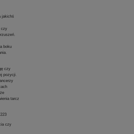
 jakichś
 czy
brzuszeń.
na boku
ania.
gę czy
j pozycji.
pancerzy
lcach
kże
ienia tarcz
223
cia czy