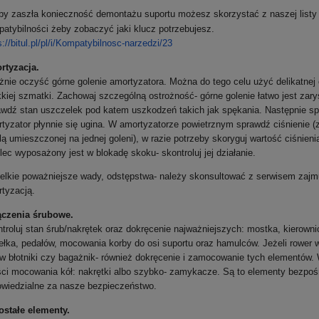
y zaszła konieczność demontażu suportu możesz skorzystać z naszej listy
atybilności żeby zobaczyć jaki klucz potrzebujesz.
://bitul.pl/pl/i/
Kompatybilnosc-narzedzi/23
rtyzacja.
żnie oc
zyść górne golenie amortyzatora. Można do tego celu użyć delikatnej 
kiej szmatki. Zachowaj szczególną ostrożność- górne golenie łatwo jest zar
wdź stan uszczelek pod katem uszkodzeń takich jak spękania. Następnie s
tyzator płynnie się ugina. W amortyzatorze powietrznym sprawdź ciśnienie (
lą umieszczonej na jedne
j
goleni), w razie potrzeby skoryguj wartość ciśnienia
lec wyposażony jest w blokadę skoku-
skontroluj
jej działanie.
lkie poważniejsze wady, odstępstwa- należy skonsultować z serwisem zajm
tyzacją.
ączenia śrubowe.
troluj stan śrub/nakrętek oraz dokręcenie najważniejszych: mostka, kierowni
ełka, pedałów, mocowania korby do osi suportu oraz hamulców. Jeżeli rower
 w błotniki czy bagażnik- również dokręcenie i zamocowanie tych elementów. 
ci mocowania kół: nakrętki albo szybko- zamykacze. Są to elementy bezpoś
wiedzialne za nasze bezpieczeństwo.
ostałe elementy.