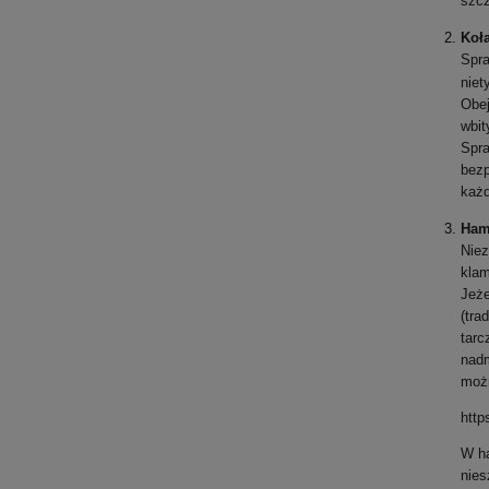
szcz
Koła
Spra
nie
Obej
wbit
Spra
bezp
każd
Ham
Niez
klam
Jeże
(tra
tarc
nadm
moż
http
W ha
nies