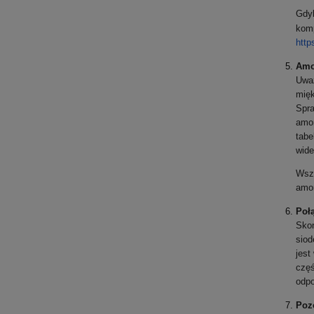
Gdyb
komp
https
Amo
Uwa
mięk
Spra
amor
tabe
wide
Wsze
amor
Poł
Skon
siod
jest
częś
odpo
Poz