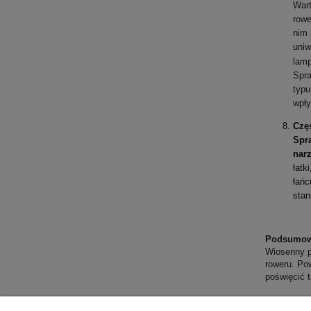
Wart
rowe
nim 
uniw
lamp
Spra
typu
wpły
Częś
Spr
nar
łatk
łańc
stan
Podsumow
Wiosenny p
roweru.
Pow
poświęcić 