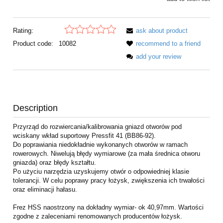
Rating:
ask about product
Product code:
10082
recommend to a friend
add your review
Description
Przyrząd do rozwiercania/kalibrowania gniazd otworów pod
wciskany wkład suportowy Pressfit 41 (BB86-92).
Do poprawiania niedokładnie wykonanych otworów w ramach
rowerowych. Niwelują błędy wymiarowe (za mała średnica otworu
gniazda) oraz błędy kształtu.
Po użyciu narzędzia uzyskujemy otwór o odpowiedniej klasie
tolerancji. W celu poprawy pracy łożysk, zwiększenia ich trwałości
oraz eliminacji hałasu.
Frez HSS naostrzony na dokładny wymiar- ok 40,97mm. Wartości
zgodne z zaleceniami renomowanych producentów łożysk.