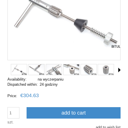
Availability:
na wyczerpaniu
Dispatched within:
24 godziny
€304.63
Price:
add to cart
szt.
add to wish list