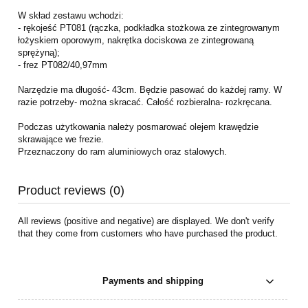
W skład zestawu wchodzi:
- rękojeść PT081 (rączka, podkładka stożkowa ze zintegrowanym
łożyskiem oporowym, nakrętka dociskowa ze zintegrowaną
sprężyną);
- frez PT082/40,97mm
Narzędzie ma długość- 43cm. Będzie pasować do każdej ramy. W
razie potrzeby- można skracać. Całość rozbieralna- rozkręcana.
Podczas użytkowania należy posmarować olejem krawędzie
skrawające we frezie.
Przeznaczony do ram aluminiowych oraz stalowych.
Product reviews (0)
All reviews (positive and negative) are displayed. We don't verify
that they come from customers who have purchased the product.
Payments and shipping