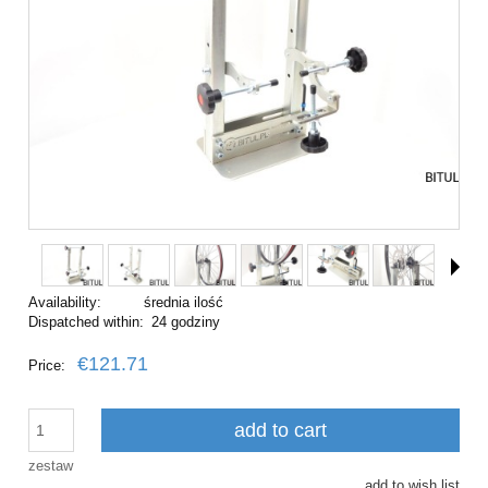
Availability:
średnia ilość
Dispatched within:
24 godziny
€121.71
Price:
add to cart
zestaw
add to wish list