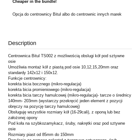
Cheaper in the bundle!
Opcja do centrownicy Bitul albo do centrownic innych marek
Description
Centrownica Bitul TS002 z możliwością obslugi kół pod sztywne
osie
Umożliwia montaż kół z piastą pod osie 10,12,15,20mm oraz
standardy 142x12 i 150x12.
Funkcje centrownicy:
korekta bicia bocznego (mikro-regulacja)
korekta bicia promieniowego (mikro-regulacja)
korekta bicia tarczy hamulcowej (mikro-regulacja)- tarcze o średnicy
140mm- 203mm (wystarczy przekręcić jeden element z pozycji
obręczy na pozycję tarczy hamulcowej)
Obsługuję wszystkie rozmiary kół (16-29cali), z oponą lub bez
założonej opony
Pod koła na szybkozamykacz, śruby, nakrętki oraz pod sztywne
osie
Rozmiary piast od 85mm do 150mm