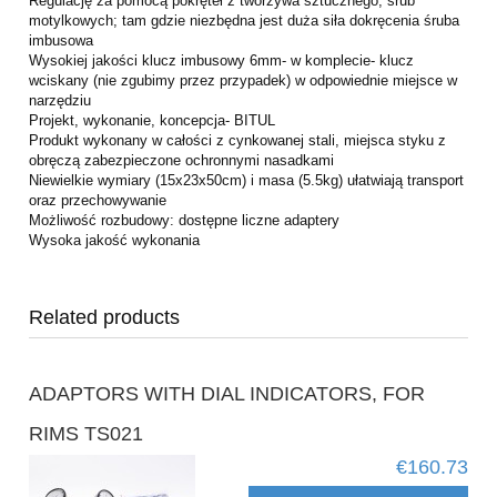
Regulację za pomocą pokręteł z tworzywa sztucznego, śrub
motylkowych; tam gdzie niezbędna jest duża siła dokręcenia śruba
imbusowa
Wysokiej jakości klucz imbusowy 6mm- w komplecie- klucz
wciskany (nie zgubimy przez przypadek) w odpowiednie miejsce w
narzędziu
Projekt, wykonanie, koncepcja- BITUL
Produkt wykonany w całości z cynkowanej stali, miejsca styku z
obręczą zabezpieczone ochronnymi nasadkami
Niewielkie wymiary (15x23x50cm) i masa (5.5kg) ułatwiają transport
oraz przechowywanie
Możliwość rozbudowy: dostępne liczne adaptery
Wysoka jakość wykonania
Related products
ADAPTORS WITH DIAL INDICATORS, FOR
RIMS TS021
€160.73