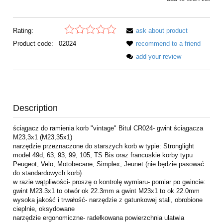
Rating:
ask about product
Product code:
02024
recommend to a friend
add your review
Description
ściągacz do ramienia korb "vintage" Bitul CR024- gwint ściągacza
M23,3x1 (M23,35x1)
narzędzie przeznaczone do starszych korb w typie: Stronglight
model 49d, 63, 93, 99, 105, TS Bis oraz francuskie korby typu
Peugeot, Velo, Motobecane, Simplex, Jeunet (nie będzie pasować
do standardowych korb)
w razie wątpliwości- proszę o kontrolę wymiaru- pomiar po gwincie:
gwint M23.3x1 to otwór ok 22.3mm a gwint M23x1 to ok 22.0mm
wysoka jakość i trwałość- narzędzie z gatunkowej stali, obrobione
cieplnie, oksydowane
narzędzie ergonomiczne- radełkowana powierzchnia ułatwia