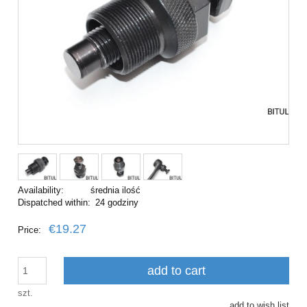
Availability:
średnia ilość
Dispatched within:
24 godziny
€19.27
Price:
add to cart
szt.
add to wish list