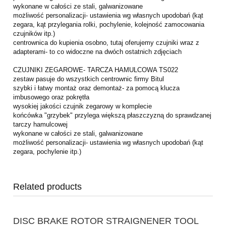
wykonane w całości ze stali, galwanizowane
możliwość personalizacji- ustawienia wg własnych upodobań (kąt
zegara, kąt przylegania rolki, pochylenie, kolejność zamocowania
czujników itp.)
centrownica do kupienia osobno, tutaj oferujemy czujniki wraz z
adapterami- to co widoczne na dwóch ostatnich zdjęciach
CZUJNIKI ZEGAROWE- TARCZA HAMULCOWA TS022
zestaw pasuje do wszystkich centrownic firmy Bitul
szybki i łatwy montaż oraz demontaż- za pomocą klucza
imbusowego oraz pokrętła
wysokiej jakości czujnik zegarowy w komplecie
końcówka "grzybek" przylega większą płaszczyzną do sprawdzanej
tarczy hamulcowej
wykonane w całości ze stali, galwanizowane
możliwość personalizacji- ustawienia wg własnych upodobań (kąt
zegara, pochylenie itp.)
Related products
DISC BRAKE ROTOR STRAIGNENER TOOL