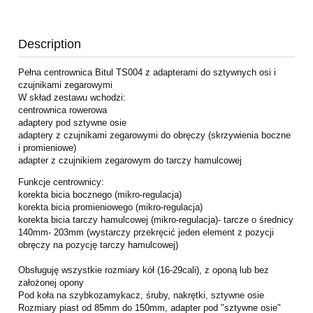
Description
Pełna centrownica Bitul TS004 z adapterami do sztywnych osi i
czujnikami zegarowymi
W skład zestawu wchodzi:
centrownica rowerowa
adaptery pod sztywne osie
adaptery z czujnikami zegarowymi do obręczy (skrzywienia boczne
i promieniowe)
adapter z czujnikiem zegarowym do tarczy hamulcowej
Funkcje centrownicy:
korekta bicia bocznego (mikro-regulacja)
korekta bicia promieniowego (mikro-regulacja)
korekta bicia tarczy hamulcowej (mikro-regulacja)- tarcze o średnicy
140mm- 203mm (wystarczy przekręcić jeden element z pozycji
obręczy na pozycję tarczy hamulcowej)
Obsługuję wszystkie rozmiary kół (16-29cali), z oponą lub bez
założonej opony
Pod koła na szybkozamykacz, śruby, nakrętki, sztywne osie
Rozmiary piast od 85mm do 150mm, adapter pod "sztywne osie"