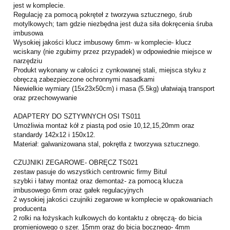
jest w komplecie.
Regulację za pomocą pokręteł z tworzywa sztucznego, śrub
motylkowych; tam gdzie niezbędna jest duża siła dokręcenia śruba
imbusowa
Wysokiej jakości klucz imbusowy 6mm- w komplecie- klucz
wciskany (nie zgubimy przez przypadek) w odpowiednie miejsce w
narzędziu
Produkt wykonany w całości z cynkowanej stali, miejsca styku z
obręczą zabezpieczone ochronnymi nasadkami
Niewielkie wymiary (15x23x50cm) i masa (5.5kg) ułatwiają transport
oraz przechowywanie
ADAPTERY DO SZTYWNYCH OSI TS011
Umożliwia montaż kół z piastą pod osie 10,12,15,20mm oraz
standardy 142x12 i 150x12.
Materiał: galwanizowana stal, pokrętła z tworzywa sztucznego.
CZUJNIKI ZEGAROWE- OBRĘCZ TS021
zestaw pasuje do wszystkich centrownic firmy Bitul
szybki i łatwy montaż oraz demontaż- za pomocą klucza
imbusowego 6mm oraz gałek regulacyjnych
2 wysokiej jakości czujniki zegarowe w komplecie w opakowaniach
producenta
2 rolki na łożyskach kulkowych do kontaktu z obręczą- do bicia
promieniowego o szer. 15mm oraz do bicia bocznego- 4mm