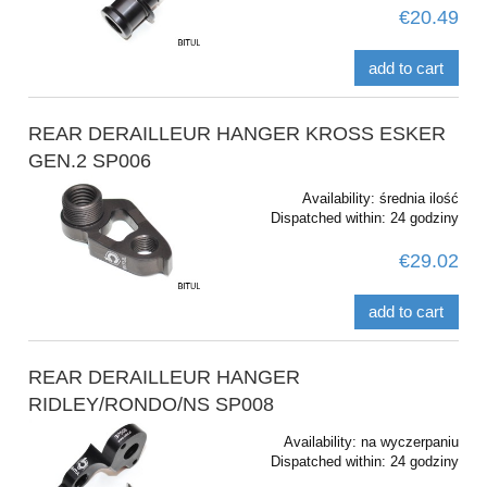
€20.49
add to cart
REAR DERAILLEUR HANGER KROSS ESKER
GEN.2 SP006
Availability:
średnia ilość
Dispatched within:
24 godziny
€29.02
add to cart
REAR DERAILLEUR HANGER
RIDLEY/RONDO/NS SP008
Availability:
na wyczerpaniu
Dispatched within:
24 godziny